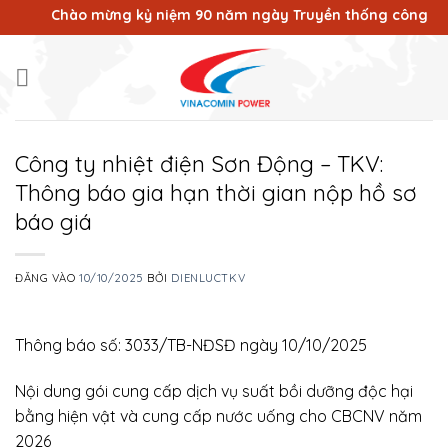
Bỏ
Chào mừng kỷ niệm 90 năm ngày Truyền thống công nhân V
qua
nội
dung
Công ty nhiệt điện Sơn Động – TKV:
Thông báo gia hạn thời gian nộp hồ sơ
báo giá
ĐĂNG VÀO
10/10/2025
BỞI
DIENLUCTKV
Thông báo số: 3033/TB-NĐSĐ ngày 10/10/2025
Nội dung gói cung cấp dịch vụ suất bồi dưỡng độc hại
bằng hiện vật và cung cấp nước uống cho CBCNV năm
2026