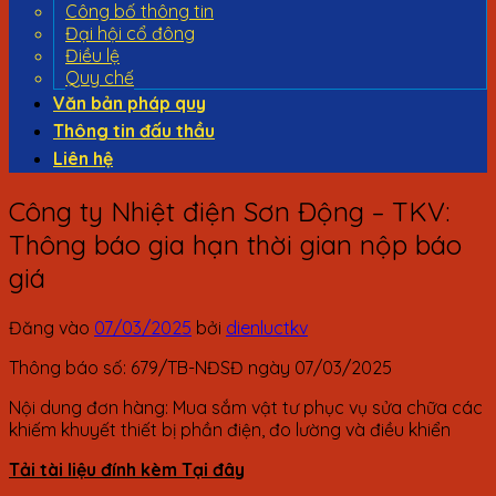
Công bố thông tin
Đại hội cổ đông
Điều lệ
Quy chế
Văn bản pháp quy
Thông tin đấu thầu
Liên hệ
Công ty Nhiệt điện Sơn Động – TKV:
Thông báo gia hạn thời gian nộp báo
giá
Đăng vào
07/03/2025
bởi
dienluctkv
Thông báo số: 679/TB-NĐSĐ ngày 07/03/2025
Nội dung đơn hàng: Mua sắm vật tư phục vụ sửa chữa các
khiếm khuyết thiết bị phần điện, đo lường và điều khiển
Tải tài liệu đính kèm Tại đây