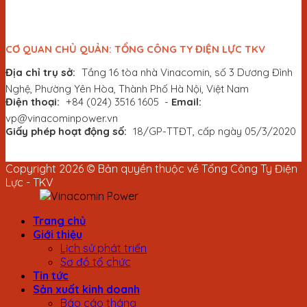
CƠ QUAN CHỦ QUẢN: TỔNG CÔNG TY ĐIỆN LỰC TKV
Địa chỉ trụ sở:
Tầng 16 tòa nhà Vinacomin, số 3 Dương Đình
Nghệ, Phường Yên Hòa, Thành Phố Hà Nội, Việt Nam
Điện thoại:
+84 (024) 3516 1605
-
Email:
vp@vinacominpower.vn
Giấy phép hoạt động số:
18/GP-TTĐT, cấp ngày 05/3/2020
Copyright 2026 © Bản quyền thuộc về Tổng Công Ty Điện
Lực - TKV
Trang chủ
Giới thiệu
Lịch sử phát triển
Sơ đồ tổ chức
Tin tức
Sản xuất kinh doanh
Báo cáo tháng