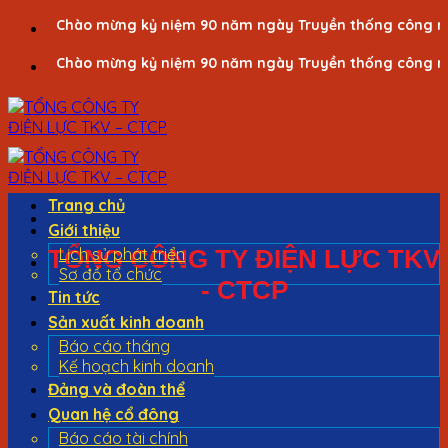
Bỏ
Chào mừng kỷ niệm 90 năm ngày Truyền thống công nhân 
qua
Chào mừng kỷ niệm 90 năm ngày Truyền thống công nhân 
nội
dung
Trang chủ
Giới thiệu
TỔNG CÔNG TY ĐIỆN LỰC TKV
Lịch sử phát triển
Sơ đồ tổ chức
- CTCP
Tin tức
VINACOMIN - POWER HOLDING CORPORATION
Sản xuất kinh doanh
Báo cáo tháng
Kế hoạch kinh doanh
Đảng và đoàn thể
Quan hệ cổ đông
Báo cáo tài chính