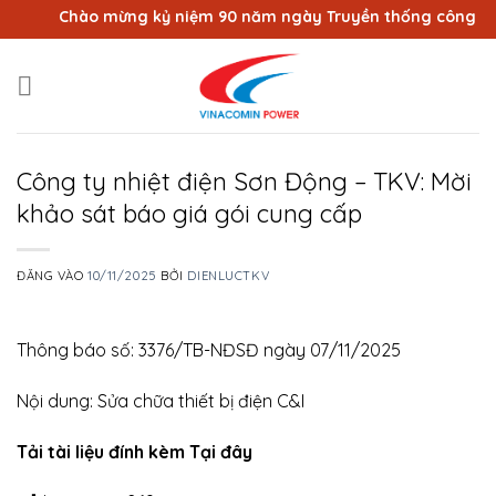
Bỏ
Chào mừng kỷ niệm 90 năm ngày Truyền thống công nhân V
qua
nội
dung
Công ty nhiệt điện Sơn Động – TKV: Mời
khảo sát báo giá gói cung cấp
ĐĂNG VÀO
10/11/2025
BỞI
DIENLUCTKV
Thông báo số: 3376/TB-NĐSĐ ngày 07/11/2025
Nội dung: Sửa chữa thiết bị điện C&I
Tải tài liệu đính kèm Tại đây