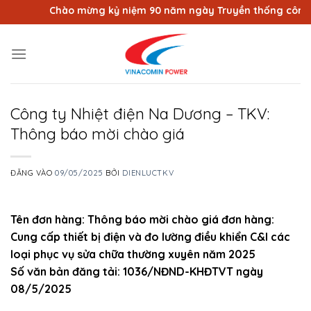
Bỏ
Chào mừng kỷ niệm 90 năm ngày Truyền thống công nhâ
qua
nội
dung
Công ty Nhiệt điện Na Dương – TKV:
Thông báo mời chào giá
ĐĂNG VÀO
09/05/2025
BỞI
DIENLUCTKV
Tên đơn hàng: Thông báo mời chào giá đơn hàng:
Cung cấp thiết bị điện và đo lường điều khiển C&I các
loại phục vụ sửa chữa thường xuyên năm 2025
Số văn bản đăng tải: 1036/NĐND-KHĐTVT ngày
08/5/2025