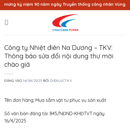
Bỏ
mừng kỷ niệm 90 năm ngày Truyền thống công nhân Vùng mỏ - T
qua
nội
dung
Công ty Nhiệt điên Na Dương – TKV:
Thông báo sửa đổi nội dung thư mời
chào giá
ĐĂNG VÀO
16/04/2025
BỞI
DIENLUCTKV
Tên đơn hàng: Mua sắm vật tư phục vụ sản xuất
Số văn bản đăng tải: 845/NĐND-KHĐTVT ngày
16/4/2025