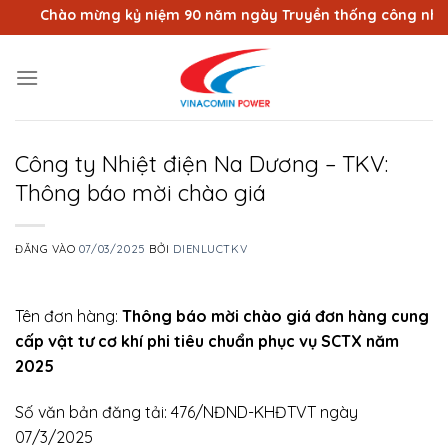
Bỏ
Chào mừng kỷ niệm 90 năm ngày Truyền thống công nhân Vù
qua
nội
dung
Công ty Nhiệt điện Na Dương – TKV:
Thông báo mời chào giá
ĐĂNG VÀO
07/03/2025
BỞI
DIENLUCTKV
Tên đơn hàng:
Thông báo mời chào giá đơn hàng cung
cấp vật tư cơ khí phi tiêu chuẩn phục vụ SCTX năm
2025
Số văn bản đăng tải: 476/NĐND-KHĐTVT ngày
07/3/2025