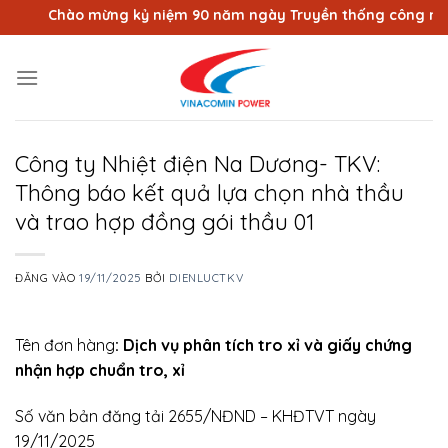
Bỏ
Chào mừng kỷ niệm 90 năm ngày Truyền thống công nhân V
qua
nội
dung
Công ty Nhiệt điện Na Dương- TKV:
Thông báo kết quả lựa chọn nhà thầu
và trao hợp đồng gói thầu 01
ĐĂNG VÀO
19/11/2025
BỞI
DIENLUCTKV
Tên đơn hàng
: Dịch vụ phân tích tro xỉ và giấy chứng
nhận hợp chuẩn tro, xỉ
Số văn bản đăng tải 2655/NĐND – KHĐTVT ngày
19/11/2025