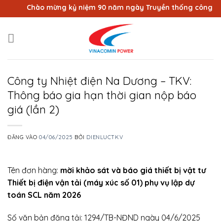
Bỏ
Chào mừng kỷ niệm 90 năm ngày Truyền thống công nhân 
qua
nội
dung
Công ty Nhiệt điện Na Dương – TKV:
Thông báo gia hạn thời gian nộp báo
giá (lần 2)
ĐĂNG VÀO
04/06/2025
BỞI
DIENLUCTKV
Tên đơn hàng:
mời khảo sát và báo giá thiết bị vật tư
Thiết bị điện vận tải (máy xúc số 01) phụ vụ lập dự
toán SCL năm 2026
Số văn bản đăng tải: 1294/TB-NĐND ngày 04/6/2025