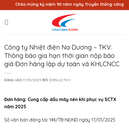
Bỏ
Chào mừng kỷ niệm 90 năm ngày Truyền thống công nhân 
qua
nội
dung
Công ty Nhiệt điện Na Dương – TKV:
Thông báo gia hạn thời gian nộp báo
giá Đơn hàng lập dự toán và KHLCNCC
ĐĂNG VÀO
17/01/2025
BỞI
DIENLUCTKV
Đơn hàng: Cung cấp dầu máy nén khí phục vụ SCTX
năm 2025
Số văn bản đăng tải: 144/TB-NĐND ngày 17/01/2025