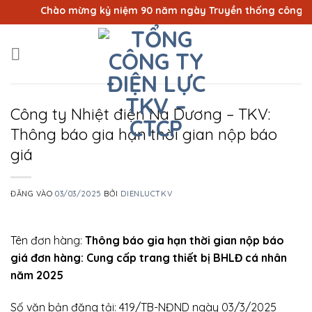
Bỏ
Chào mừng kỷ niệm 90 năm ngày Truyền thống công nhân 
qua
nội
dung
Công ty Nhiệt điện Na Dương – TKV:
Thông báo gia hạn thời gian nộp báo
giá
ĐĂNG VÀO
03/03/2025
BỞI
DIENLUCTKV
Tên đơn hàng:
Thông báo gia hạn thời gian nộp báo
giá đơn hàng: Cung cấp trang thiết bị BHLĐ cá nhân
năm 2025
Số văn bản đăng tải: 419/TB-NĐND ngày 03/3/2025