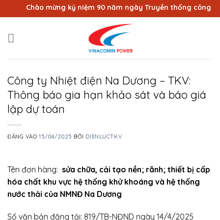
Bỏ
Chào mừng kỷ niệm 90 năm ngày Truyền thống công nhân 
qua
nội
dung
Công ty Nhiệt điện Na Dương – TKV:
Thông báo gia hạn khảo sát và báo giá
lập dự toán
ĐĂNG VÀO
15/04/2025
BỞI
DIENLUCTKV
Tên đơn hàng:
sửa chữa, cải tạo nền; rãnh; thiết bị cấp
hóa chất khu vực hệ thống khử khoáng và hệ thống
nước thải của NMNĐ Na Dương
Số văn bản đăng tải: 819/TB-NĐND ngày 14/4/2025