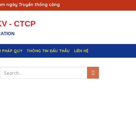
gày Truyền thống công nhân Vùng mỏ - Truyền thống ngành Th
V - CTCP
RATION
N PHÁP QUY
THÔNG TIN ĐẤU THẦU
LIÊN HỆ