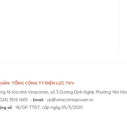
UẢN: TỔNG CÔNG TY ĐIỆN LỰC TKV
ng 16 tòa nhà Vinacomin, số 3 Dương Đình Nghệ, Phường Yên Hòa
024) 3516 1605
-
vp@vinacominpower.vn
Email:
18/GP-TTĐT, cấp ngày 05/3/2020
ộng số: