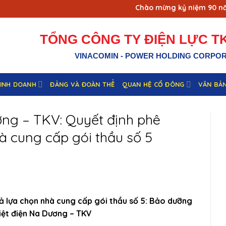
Chào mừng kỷ niệm 90 năm n
TỔNG CÔNG TY ĐIỆN LỰC TK
VINACOMIN - POWER HOLDING CORPO
KINH DOANH
ĐẢNG VÀ ĐOÀN THỂ
QUAN HỆ CỔ ĐÔNG
VĂN BẢ
ơng – TKV: Quyết định phê
à cung cấp gói thầu số 5
ả lựa chọn nhà cung cấp gói thầu số 5: Bảo dưỡng
iệt điện Na Dương – TKV