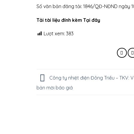
Số văn bản đăng tải: 1846/QĐ-NĐND ngày 
Tải tài liệu đính kèm Tại đây
Lượt xem:
383
Công ty nhiệt điện Đông Triều – TKV: 
bản mời báo giá