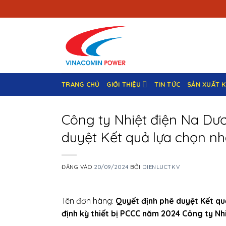
Bỏ
qua
nội
dung
TRANG CHỦ
GIỚI THIỆU
TIN TỨC
SẢN XUẤT 
Công ty Nhiệt điện Na Dư
duyệt Kết quả lựa chọn nh
ĐĂNG VÀO
20/09/2024
BỞI
DIENLUCTKV
Tên đơn hàng:
Quyết định phê duyệt Kết qu
định kỳ thiết bị PCCC năm 2024 Công ty Nh