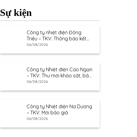
Sự kiện
Công ty nhiệt điện Đông
Triều – TKV: Thông báo kết
quả lựa chọn nhà cung cấp
06/08/2026
Công ty Nhiệt điện Cao Ngạn
– TKV: Thư mời khảo sát, báo
giá
06/08/2026
Công ty Nhiệt điện Na Dương
– TKV: Mời báo giá
06/08/2026