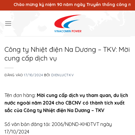
Bỏ
Chào mừng kỷ niệm 90 năm ngày Truyền thống công nhân Vùng
qua
nội
dung
Công ty Nhiệt điện Na Dương – TKV: Mời
cung cấp dịch vụ
ĐĂNG VÀO
17/10/2024
BỞI
DIENLUCTKV
Tên đơn hàng:
Mời cung cấp dịch vụ tham quan, du lịch
nước ngoài năm 2024 cho CBCNV có thành tích xuất
sắc của Công ty Nhiệt điện Na Dương – TKV
Số văn bản đăng tải: 2006/NĐND-KHĐTVT ngày
17/10/2024