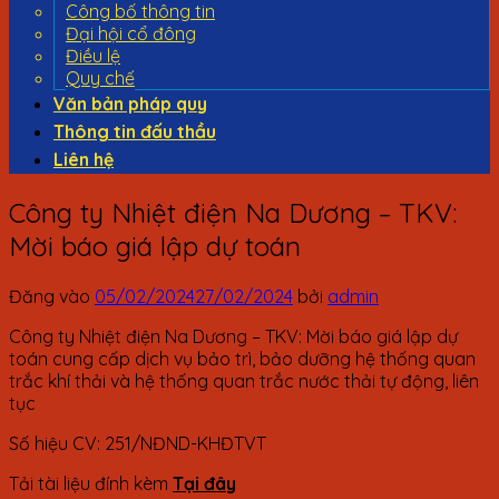
Công bố thông tin
Đại hội cổ đông
Điều lệ
Quy chế
Văn bản pháp quy
Thông tin đấu thầu
Liên hệ
Công ty Nhiệt điện Na Dương – TKV:
Mời báo giá lập dự toán
Đăng vào
05/02/2024
27/02/2024
bởi
admin
Công ty Nhiệt điện Na Dương – TKV: Mời báo giá lập dự
toán cung cấp dịch vụ bảo trì, bảo dưỡng hệ thống quan
trắc khí thải và hệ thống quan trắc nước thải tự động, liên
tục
Số hiệu CV: 251/NĐND-KHĐTVT
Tải tài liệu đính kèm
Tại đây