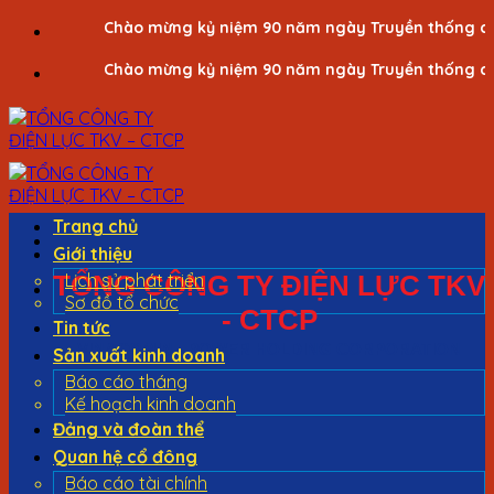
Bỏ
Chào mừng kỷ niệm 90 năm ngày Truyền thống công 
qua
Chào mừng kỷ niệm 90 năm ngày Truyền thống công 
nội
dung
Trang chủ
Giới thiệu
TỔNG CÔNG TY ĐIỆN LỰC TKV
Lịch sử phát triển
Sơ đồ tổ chức
- CTCP
Tin tức
VINACOMIN - POWER HOLDING CORPORATION
Sản xuất kinh doanh
Báo cáo tháng
Kế hoạch kinh doanh
Đảng và đoàn thể
Quan hệ cổ đông
Báo cáo tài chính