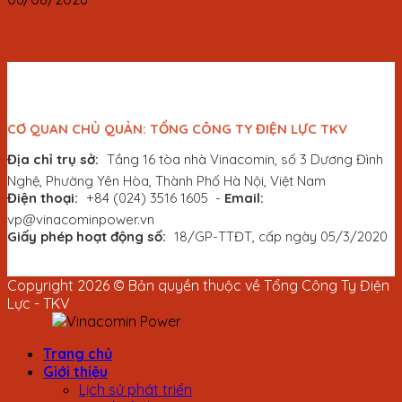
CƠ QUAN CHỦ QUẢN: TỔNG CÔNG TY ĐIỆN LỰC TKV
Địa chỉ trụ sở:
Tầng 16 tòa nhà Vinacomin, số 3 Dương Đình
Nghệ, Phường Yên Hòa, Thành Phố Hà Nội, Việt Nam
Điện thoại:
+84 (024) 3516 1605
-
Email:
vp@vinacominpower.vn
Giấy phép hoạt động số:
18/GP-TTĐT, cấp ngày 05/3/2020
Copyright 2026 © Bản quyền thuộc về Tổng Công Ty Điện
Lực - TKV
Trang chủ
Giới thiệu
Lịch sử phát triển