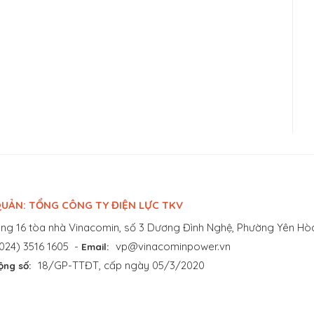
UẢN: TỔNG CÔNG TY ĐIỆN LỰC TKV
ng 16 tòa nhà Vinacomin, số 3 Dương Đình Nghệ, Phường Yên Hòa
024) 3516 1605
-
vp@vinacominpower.vn
Email:
18/GP-TTĐT, cấp ngày 05/3/2020
ộng số: