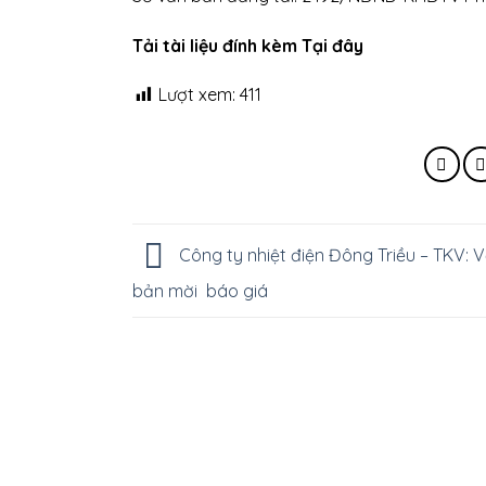
Tải tài liệu đính kèm Tại đây
Lượt xem:
411
Công ty nhiệt điện Đông Triều – TKV: 
bản mời báo giá