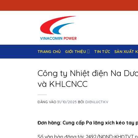
Bỏ
qua
nội
dung
TRANG CHỦ
GIỚI THIỆU
TIN TỨC
SẢN XUẤT 
Công ty Nhiệt điện Na Dươ
và KHLCNCC
ĐĂNG VÀO
31/10/2025
BỞI
DIENLUCTKV
Đơn hàng: Cung cấp Pa lăng xích kéo tay 
Số văn bản đăng tải: 2492/NĐND-KHĐTVT n