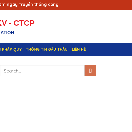
ngày Truyền thống công nhân Vùng mỏ - Truyền thống ngành Th
V - CTCP
RATION
N PHÁP QUY
THÔNG TIN ĐẤU THẦU
LIÊN HỆ