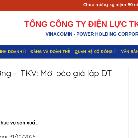
Chào mừng kỷ niệm 90 năm 
TỔNG CÔNG TY ĐIỆN LỰC TK
VINACOMIN - POWER HOLDING CORPO
KINH DOANH
ĐẢNG VÀ ĐOÀN THỂ
QUAN HỆ CỔ ĐÔNG
VĂN BẢ
ng – TKV: Mời báo giá lập DT
phục vụ sản xuất
gày 31/10/2025