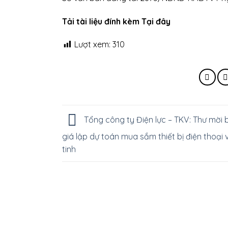
Tải tài liệu đính kèm Tại đây
Lượt xem:
310
Tổng công ty Điện lực – TKV: Thư mời 
giá lập dự toán mua sắm thiết bị điện thoại 
tinh