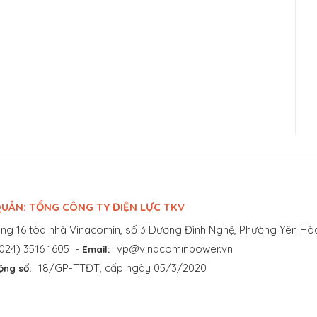
UẢN: TỔNG CÔNG TY ĐIỆN LỰC TKV
ng 16 tòa nhà Vinacomin, số 3 Dương Đình Nghệ, Phường Yên Hòa
024) 3516 1605
-
vp@vinacominpower.vn
Email:
18/GP-TTĐT, cấp ngày 05/3/2020
ộng số: