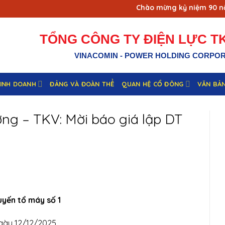
Chào mừng kỷ niệm 90 năm 
TỔNG CÔNG TY ĐIỆN LỰC TK
VINACOMIN - POWER HOLDING CORPO
KINH DOANH
ĐẢNG VÀ ĐOÀN THỂ
QUAN HỆ CỔ ĐÔNG
VĂN BẢ
ng – TKV: Mời báo giá lập DT
uyến tổ máy số 1
gày 12/12/2025