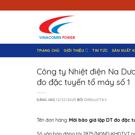
Bỏ
qua
nội
dung
TRANG CHỦ
GIỚI THIỆU
TIN TỨC
SẢN XUẤT 
Công ty Nhiệt điện Na Dươ
đo đặc tuyến tổ máy số 1
ĐĂNG VÀO
12/12/2025
BỞI
DIENLUCTKV
Tên đơn hàng:
Mời báo giá lập DT đo đặc t
Số văn bản đăng tải 2875/NĐND-KHĐTVT n