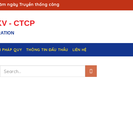
ngày Truyền thống công nhân Vùng mỏ - Truyền thống ngành Th
V - CTCP
RATION
N PHÁP QUY
THÔNG TIN ĐẤU THẦU
LIÊN HỆ