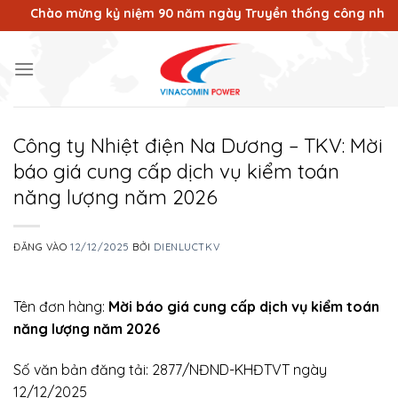
Bỏ
Chào mừng kỷ niệm 90 năm ngày Truyền thống công nhân Vùng m
qua
nội
dung
Công ty Nhiệt điện Na Dương – TKV: Mời
báo giá cung cấp dịch vụ kiểm toán
năng lượng năm 2026
ĐĂNG VÀO
12/12/2025
BỞI
DIENLUCTKV
Tên đơn hàng:
Mời báo giá cung cấp dịch vụ kiểm toán
năng lượng năm 2026
Số văn bản đăng tải: 2877/NĐND-KHĐTVT ngày
12/12/2025