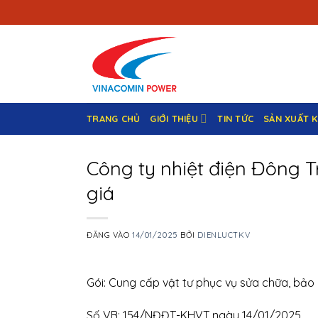
Bỏ
qua
nội
dung
TRANG CHỦ
GIỚI THIỆU
TIN TỨC
SẢN XUẤT 
Công ty nhiệt điện Đông T
giá
ĐĂNG VÀO
14/01/2025
BỞI
DIENLUCTKV
Gói: Cung cấp vật tư phục vụ sửa chữa, bảo
Số VB: 154/NĐĐT-KHVT ngày 14/01/2025