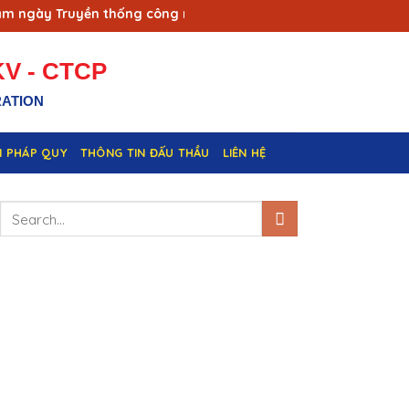
gày Truyền thống công nhân Vùng mỏ - Truyền thống ngành Tha
V - CTCP
RATION
N PHÁP QUY
THÔNG TIN ĐẤU THẦU
LIÊN HỆ