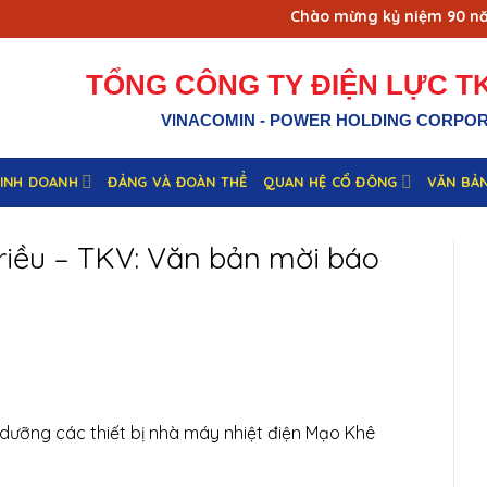
Chào mừng kỷ niệm 90 năm n
TỔNG CÔNG TY ĐIỆN LỰC TK
VINACOMIN - POWER HOLDING CORPO
KINH DOANH
ĐẢNG VÀ ĐOÀN THỂ
QUAN HỆ CỔ ĐÔNG
VĂN BẢ
riều – TKV: Văn bản mời báo
 dưỡng các thiết bị nhà máy nhiệt điện Mạo Khê