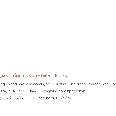
UẢN: TỔNG CÔNG TY ĐIỆN LỰC TKV
ng 16 tòa nhà Vinacomin, số 3 Dương Đình Nghệ, Phường Yên Hòa
024) 3516 1605
-
vp@vinacominpower.vn
Email:
18/GP-TTĐT, cấp ngày 05/3/2020
ộng số: