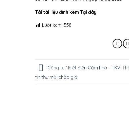
Tải tài liệu đính kèm Tại đây
Lượt xem:
558
Công ty Nhiệt điện Cẩm Phả – TKV: T
tin thư mời chào giá