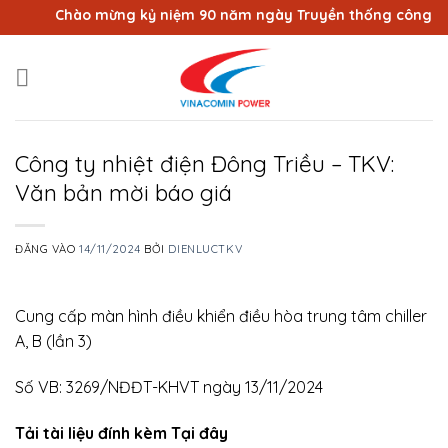
Bỏ
Chào mừng kỷ niệm 90 năm ngày Truyền thống công nhân 
qua
nội
dung
Công ty nhiệt điện Đông Triều – TKV:
Văn bản mời báo giá
ĐĂNG VÀO
14/11/2024
BỞI
DIENLUCTKV
Cung cấp màn hình điều khiển điều hòa trung tâm chiller
A, B (lần 3)
Số VB: 3269/NĐĐT-KHVT ngày 13/11/2024
Tải tài liệu đính kèm Tại đây