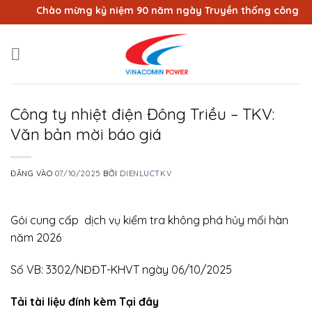
Bỏ
Chào mừng kỷ niệm 90 năm ngày Truyền thống công nhân V
qua
nội
dung
Công ty nhiệt điện Đông Triều – TKV:
Văn bản mời báo giá
ĐĂNG VÀO
07/10/2025
BỞI
DIENLUCTKV
Gói cung cấp dịch vụ kiểm tra không phá hủy mối hàn
năm 2026
Số VB: 3302/NĐĐT-KHVT ngày 06/10/2025
Tải tài liệu đính kèm Tại đây