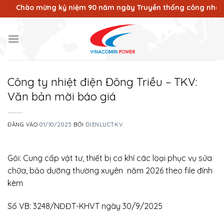
Bỏ
Chào mừng kỷ niệm 90 năm ngày Truyền thống công nhân Vùng m
qua
nội
dung
Công ty nhiệt điện Đông Triều – TKV:
Văn bản mời báo giá
ĐĂNG VÀO
01/10/2025
BỞI
DIENLUCTKV
Gói: Cung cấp vật tư, thiết bị cơ khí các loại phục vụ sửa
chữa, bảo dưỡng thường xuyên năm 2026 theo file đính
kèm
Số VB: 3248/NĐĐT-KHVT ngày 30/9/2025