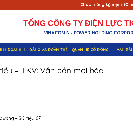
Chào mừng kỷ niệm 90 năm 
TỔNG CÔNG TY ĐIỆN LỰC TK
VINACOMIN - POWER HOLDING CORPO
KINH DOANH
ĐẢNG VÀ ĐOÀN THỂ
QUAN HỆ CỔ ĐÔNG
VĂN BẢ
riều – TKV: Văn bản mời báo
 dưỡng – Số hiệu 07