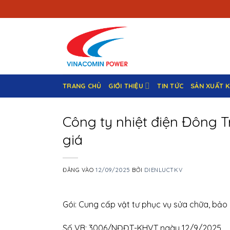
Bỏ
qua
nội
dung
TRANG CHỦ
GIỚI THIỆU
TIN TỨC
SẢN XUẤT 
Công ty nhiệt điện Đông T
giá
ĐĂNG VÀO
12/09/2025
BỞI
DIENLUCTKV
Gói: Cung cấp vật tư phục vụ sửa chữa, bảo
Số VB: 3006/NĐĐT-KHVT ngày 12/9/2025