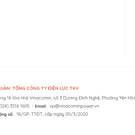
UẢN: TỔNG CÔNG TY ĐIỆN LỰC TKV
ng 16 tòa nhà Vinacomin, số 3 Dương Đình Nghệ, Phường Yên Hòa
024) 3516 1605
-
vp@vinacominpower.vn
Email:
18/GP-TTĐT, cấp ngày 05/3/2020
ộng số: