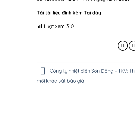
Tải tài liệu đính kèm Tại đây
Lượt xem:
310
Công ty nhiệt điện Sơn Động – TKV: T
mời khảo sát báo giá