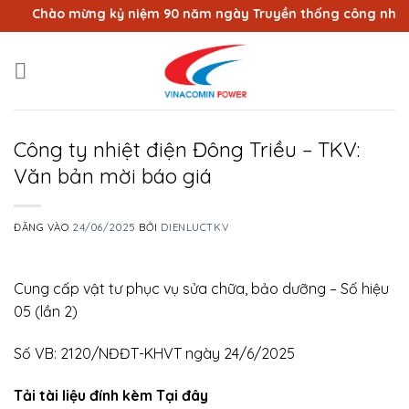
Bỏ
Chào mừng kỷ niệm 90 năm ngày Truyền thống công nhân Vùn
qua
nội
dung
Công ty nhiệt điện Đông Triều – TKV:
Văn bản mời báo giá
ĐĂNG VÀO
24/06/2025
BỞI
DIENLUCTKV
Cung cấp vật tư phục vụ sửa chữa, bảo dưỡng – Số hiệu
05 (lần 2)
Số VB: 2120/NĐĐT-KHVT ngày 24/6/2025
Tải tài liệu đính kèm Tại đây