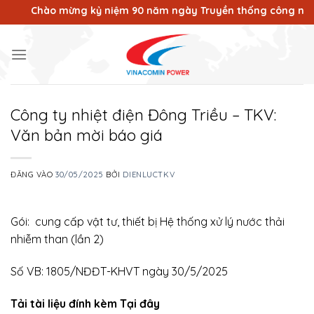
Bỏ
Chào mừng kỷ niệm 90 năm ngày Truyền thống công nhân Vù
qua
nội
dung
Công ty nhiệt điện Đông Triều – TKV:
Văn bản mời báo giá
ĐĂNG VÀO
30/05/2025
BỞI
DIENLUCTKV
Gói: cung cấp vật tư, thiết bị Hệ thống xử lý nước thải
nhiễm than (lần 2)
Số VB: 1805/NĐĐT-KHVT ngày 30/5/2025
Tải tài liệu đính kèm Tại đây