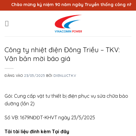
Bỏ
Chào mừng kỷ niệm 90 năm ngày Truyền thống công nhân Vùn
qua
nội
dung
Công ty nhiệt điện Đông Triều – TKV:
Văn bản mời báo giá
ĐĂNG VÀO
23/05/2025
BỞI
DIENLUCTKV
Gói: Cung cấp vật tư thiết bị điện phục vụ sửa chữa bảo
dưỡng (lần 2)
Số VB: 1679NĐĐT-KHVT ngày 23/5/2025
Tải tài liệu đính kèm Tại đây