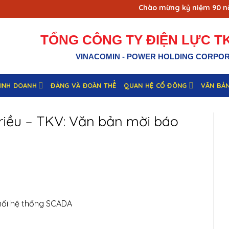
Chào mừng kỷ niệm 90 năm 
TỔNG CÔNG TY ĐIỆN LỰC TK
VINACOMIN - POWER HOLDING CORPO
KINH DOANH
ĐẢNG VÀ ĐOÀN THỂ
QUAN HỆ CỔ ĐÔNG
VĂN BẢ
riều – TKV: Văn bản mời báo
 nối hệ thống SCADA