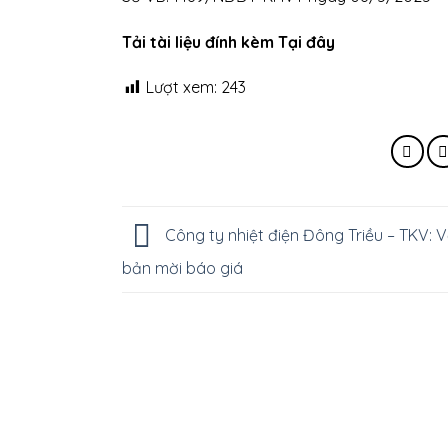
Tải tài liệu đính kèm Tại đây
Lượt xem:
243
Công ty nhiệt điện Đông Triều – TKV: 
bản mời báo giá