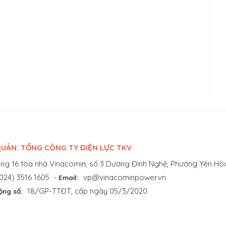
UẢN: TỔNG CÔNG TY ĐIỆN LỰC TKV
ng 16 tòa nhà Vinacomin, số 3 Dương Đình Nghệ, Phường Yên Hòa
024) 3516 1605
-
vp@vinacominpower.vn
Email:
18/GP-TTĐT, cấp ngày 05/3/2020
ộng số: