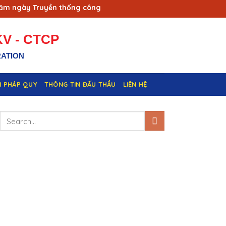
ngày Truyền thống công nhân Vùng mỏ - Truyền thống ngành Th
V - CTCP
RATION
N PHÁP QUY
THÔNG TIN ĐẤU THẦU
LIÊN HỆ