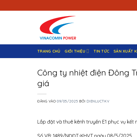
Bỏ
qua
nội
dung
TRANG CHỦ
GIỚI THIỆU
TIN TỨC
SẢN XUẤT 
Công ty nhiệt điện Đông T
giá
ĐĂNG VÀO
09/05/2025
BỞI
DIENLUCTKV
Lắp đặt và thuê kênh truyền E1 phục vụ kết
Số VB: 1489/NĐĐT-KHVT ngày 08/5/2025