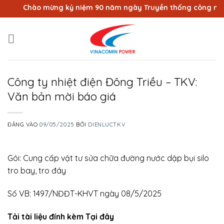
Bỏ
Chào mừng kỷ niệm 90 năm ngày Truyền thống công nhân V
qua
nội
dung
Công ty nhiệt điện Đông Triều – TKV:
Văn bản mời báo giá
ĐĂNG VÀO
09/05/2025
BỞI
DIENLUCTKV
Gói: Cung cấp vật tư sửa chữa đường nước dập bụi silo
tro bay, tro đáy
Số VB: 1497/NĐĐT-KHVT ngày 08/5/2025
Tải tài liệu đính kèm Tại đây