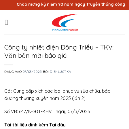
Bỏ
Chào mừng kỷ niệm 90 năm ngày Truyền thống công nhân 
qua
nội
dung
Công ty nhiệt điện Đông Triều – TKV:
Văn bản mời báo giá
ĐĂNG VÀO
07/03/2025
BỞI
DIENLUCTKV
Gói: Cung cấp xích các loại phục vụ sửa chữa, bảo
dưỡng thường xuyên năm 2025 (lần 2)
Số VB: 647/NĐĐT-KHVT ngày 07/3/2025
Tải tài liệu đính kèm Tại đây