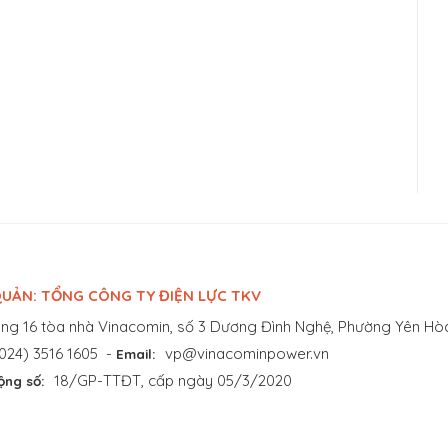
UẢN: TỔNG CÔNG TY ĐIỆN LỰC TKV
ng 16 tòa nhà Vinacomin, số 3 Dương Đình Nghệ, Phường Yên Hòa
024) 3516 1605
-
vp@vinacominpower.vn
Email:
18/GP-TTĐT, cấp ngày 05/3/2020
ộng số: