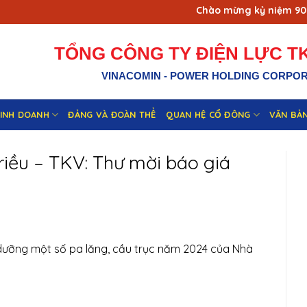
Chào mừng kỷ niệm 90 năm 
TỔNG CÔNG TY ĐIỆN LỰC TK
VINACOMIN - POWER HOLDING CORPO
KINH DOANH
ĐẢNG VÀ ĐOÀN THỂ
QUAN HỆ CỔ ĐÔNG
VĂN BẢ
riều – TKV: Thư mời báo giá
dưỡng một số pa lăng, cầu trục năm 2024 của Nhà