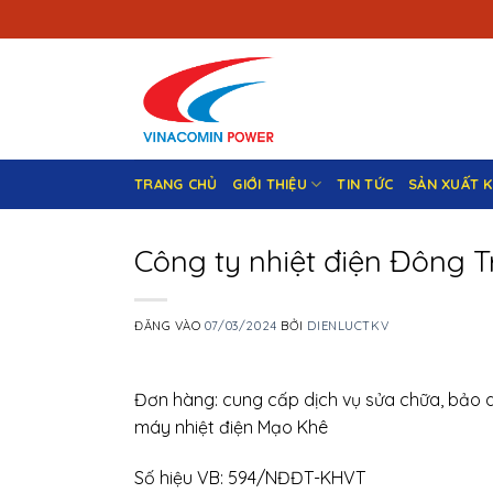
Bỏ
qua
nội
dung
TRANG CHỦ
GIỚI THIỆU
TIN TỨC
SẢN XUẤT 
Công ty nhiệt điện Đông T
ĐĂNG VÀO
07/03/2024
BỞI
DIENLUCTKV
Đơn hàng: cung cấp dịch vụ sửa chữa, bảo 
máy nhiệt điện Mạo Khê
Số hiệu VB: 594/NĐĐT-KHVT