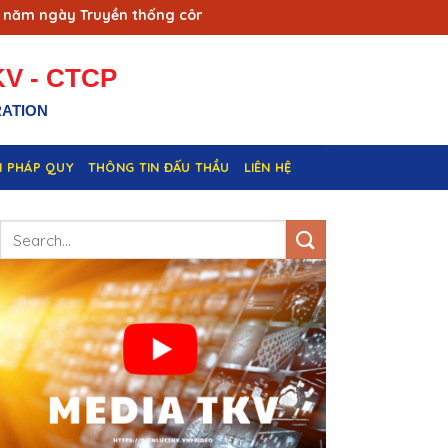
ngày Truyền thống công nhân Vùng mỏ - Truyền thống ngành T
V - CTCP
RATION
N PHÁP QUY
THÔNG TIN ĐẤU THẦU
LIÊN HỆ