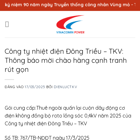
Bỏ
ỷ niệm 90 năm ngày Truyền thống công nhân Vùng mỏ - Truyền 
qua
nội
dung
Công ty nhiệt điện Đông Triều – TKV:
Thông báo mời chào hàng cạnh tranh
rút gọn
ĐĂNG VÀO
17/03/2025
BỞI
DIENLUCTKV
Gói cung cấp:Thuê ngoài quấn lại cuộn dây động cơ
điện không đồng bộ roto lồng sóc 0,4kV năm 2025 của
Công ty nhiệt điện Đông Triều – TKV
Số TB: 767/TB-NĐĐT ngày 17/3/2025