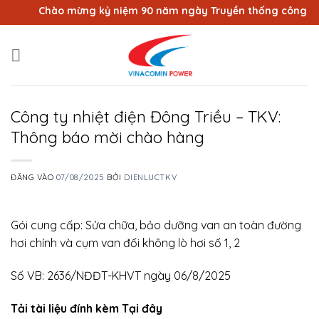
Bỏ
Chào mừng kỷ niệm 90 năm ngày Truyền thống công nhân 
qua
nội
dung
Công ty nhiệt điện Đông Triều – TKV:
Thông báo mời chào hàng
ĐĂNG VÀO
07/08/2025
BỞI
DIENLUCTKV
Gói cung cấp: Sửa chữa, bảo dưỡng van an toàn đường
hơi chính và cụm van đối không lò hơi số 1, 2
Số VB: 2636/NĐĐT-KHVT ngày 06/8/2025
Tải tài liệu đính kèm Tại đây