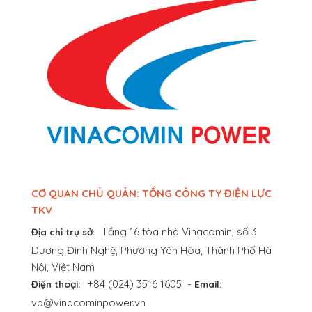
CƠ QUAN CHỦ QUẢN: TỔNG CÔNG TY ĐIỆN LỰC
TKV
Tầng 16 tòa nhà Vinacomin, số 3
Địa chỉ trụ sở:
Dương Đình Nghệ, Phường Yên Hòa, Thành Phố Hà
Nội, Việt Nam
+84 (024) 3516 1605
-
Điện thoại:
Email:
vp@vinacominpower.vn