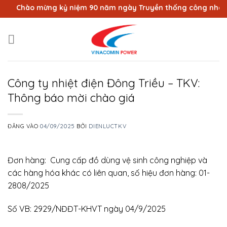
Bỏ
Chào mừng kỷ niệm 90 năm ngày Truyền thống công nhân Vùn
qua
nội
dung
Công ty nhiệt điện Đông Triều – TKV:
Thông báo mời chào giá
ĐĂNG VÀO
04/09/2025
BỞI
DIENLUCTKV
Đơn hàng: Cung cấp đồ dùng vệ sinh công nghiệp và
các hàng hóa khác có liên quan, số hiệu đơn hàng: 01-
2808/2025
Số VB: 2929/NĐĐT-KHVT ngày 04/9/2025