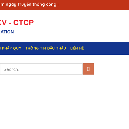
gày Truyền thống công nhân Vùng mỏ - Truyền thống ngành Tha
V - CTCP
RATION
N PHÁP QUY
THÔNG TIN ĐẤU THẦU
LIÊN HỆ