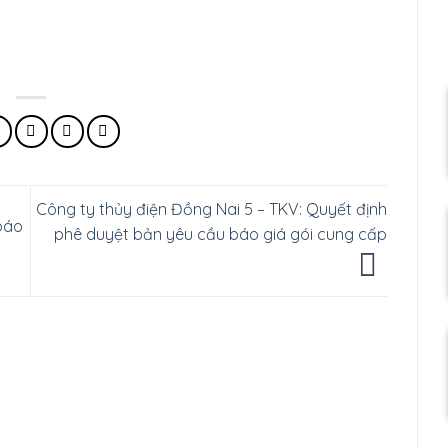
Công ty thủy điện Đồng Nai 5 – TKV: Quyết định
báo
phê duyệt bản yêu cầu báo giá gói cung cấp