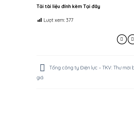
Tải tài liệu đính kèm Tại đây
Lượt xem:
377
Tổng công ty Điện lực – TKV: Thư mời 
giá