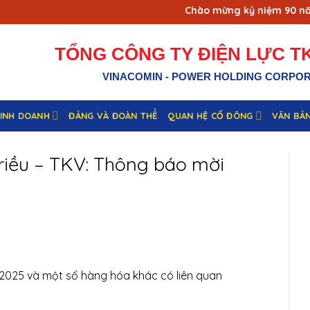
Chào mừng kỷ niệm 90 năm n
TỔNG CÔNG TY ĐIỆN LỰC TK
VINACOMIN - POWER HOLDING CORPO
KINH DOANH
ĐẢNG VÀ ĐOÀN THỂ
QUAN HỆ CỔ ĐÔNG
VĂN BẢ
riều – TKV: Thông báo mời
025 và một số hàng hóa khác có liên quan