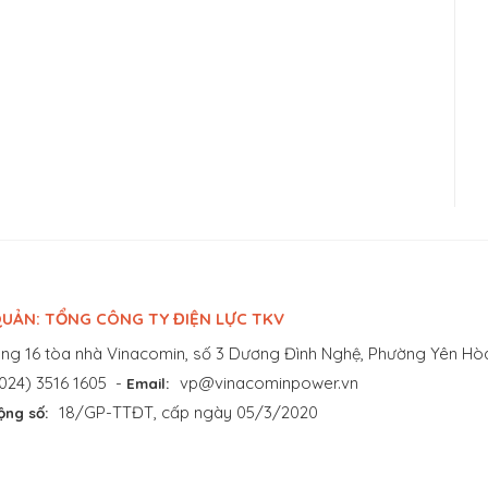
UẢN: TỔNG CÔNG TY ĐIỆN LỰC TKV
ng 16 tòa nhà Vinacomin, số 3 Dương Đình Nghệ, Phường Yên Hòa
024) 3516 1605
-
vp@vinacominpower.vn
Email:
18/GP-TTĐT, cấp ngày 05/3/2020
ộng số: