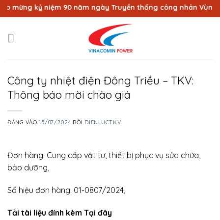
Bỏ
 mừng kỷ niệm 90 năm ngày Truyền thống công nhân Vùng mỏ -
qua
nội
dung
Công ty nhiệt điện Đông Triều – TKV:
Thông báo mời chào giá
ĐĂNG VÀO
15/07/2024
BỞI
DIENLUCTKV
Đơn hàng: Cung cấp vật tư, thiết bị phục vụ sửa chữa,
bảo dưỡng,
Số hiệu đơn hàng: 01-0807/2024,
Tải tài liệu đính kèm Tại đây