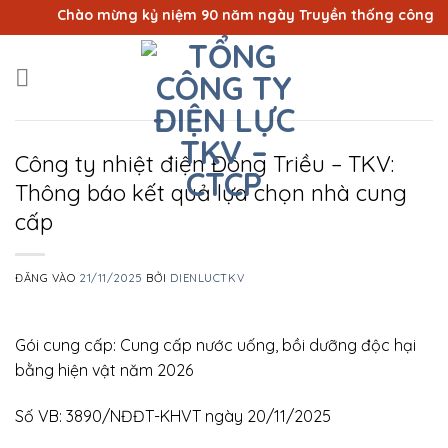
Bỏ
Chào mừng kỷ niệm 90 năm ngày Truyền thống công nhân 
qua
nội
dung
Công ty nhiệt điện Đông Triều – TKV:
Thông báo kết quả lựa chọn nhà cung
cấp
ĐĂNG VÀO
21/11/2025
BỞI
DIENLUCTKV
Gói cung cấp: Cung cấp nước uống, bồi dưỡng độc hại
bằng hiện vật năm 2026
Số VB: 3890/NĐĐT-KHVT ngày 20/11/2025