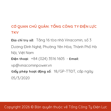
CƠ QUAN CHỦ QUẢN: TỔNG CÔNG TY ĐIỆN LỰC
TKV
Tầng 16 tòa nhà Vinacomin, số 3
Địa chỉ trụ sở:
Dương Đình Nghệ, Phường Yên Hòa, Thành Phố Hà
Nội, Việt Nam
+84 (024) 3516 1605
-
Điện thoại:
Email:
vp@vinacominpower.vn
18/GP-TTĐT, cấp ngày
Giấy phép hoạt động số:
05/3/2020
Copyright 2026 © Bản quyền thuộc về Tổng Công Ty Điện Lực