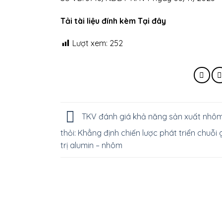
Tải tài liệu đính kèm Tại đây
Lượt xem:
252
TKV đánh giá khả năng sản xuất nhô
thỏi: Khẳng định chiến lược phát triển chuỗi 
trị alumin – nhôm