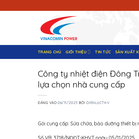
Bỏ
qua
nội
dung
TRANG CHỦ
GIỚI THIỆU
TIN TỨC
SẢN XUẤT 
Công ty nhiệt điện Đông T
lựa chọn nhà cung cấp
ĐĂNG VÀO
06/11/2025
BỞI
DIENLUCTKV
Gói cung cấp: Sửa chữa, bảo dưỡng thiết bị
Số VB: 3718/NĐĐT-KHVT ngày 05/11/2025