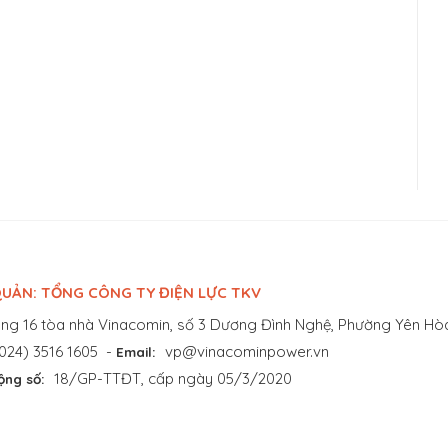
UẢN: TỔNG CÔNG TY ĐIỆN LỰC TKV
ng 16 tòa nhà Vinacomin, số 3 Dương Đình Nghệ, Phường Yên Hòa
024) 3516 1605
-
vp@vinacominpower.vn
Email:
18/GP-TTĐT, cấp ngày 05/3/2020
ộng số: