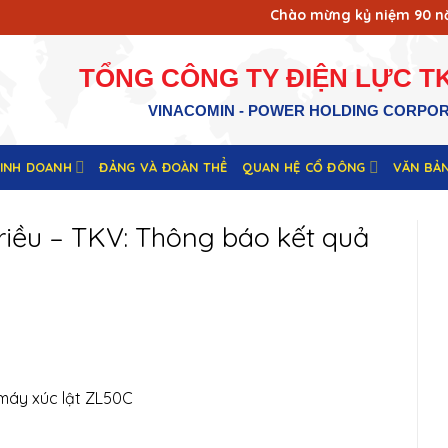
Chào mừng kỷ niệm 90 năm 
TỔNG CÔNG TY ĐIỆN LỰC TK
VINACOMIN - POWER HOLDING CORPO
KINH DOANH
ĐẢNG VÀ ĐOÀN THỂ
QUAN HỆ CỔ ĐÔNG
VĂN BẢ
riều – TKV: Thông báo kết quả
 máy xúc lật ZL50C