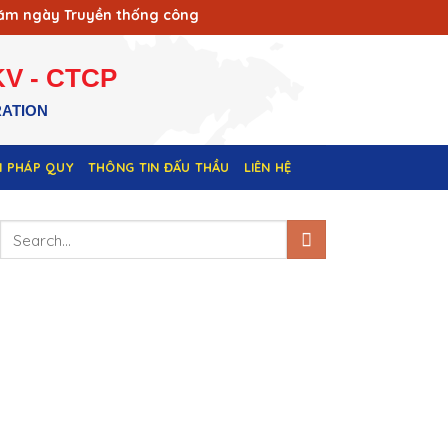
ngày Truyền thống công nhân Vùng mỏ - Truyền thống ngành Th
V - CTCP
RATION
N PHÁP QUY
THÔNG TIN ĐẤU THẦU
LIÊN HỆ