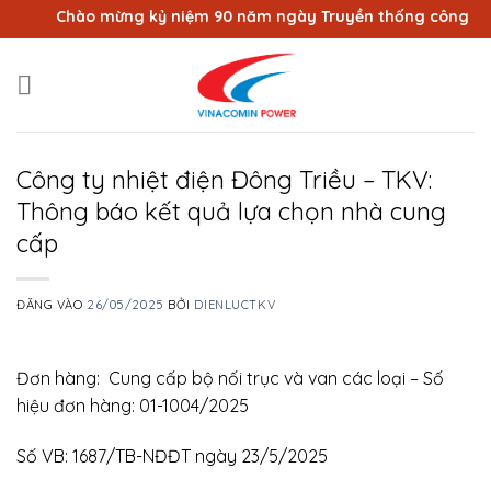
Bỏ
Chào mừng kỷ niệm 90 năm ngày Truyền thống công nhân V
qua
nội
dung
Công ty nhiệt điện Đông Triều – TKV:
Thông báo kết quả lựa chọn nhà cung
cấp
ĐĂNG VÀO
26/05/2025
BỞI
DIENLUCTKV
Đơn hàng: Cung cấp bộ nối trục và van các loại – Số
hiệu đơn hàng: 01-1004/2025
Số VB: 1687/TB-NĐĐT ngày 23/5/2025