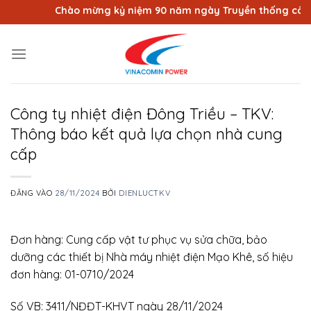
Bỏ
Chào mừng kỷ niệm 90 năm ngày Truyền thống công n
qua
nội
dung
Công ty nhiệt điện Đông Triều – TKV:
Thông báo kết quả lựa chọn nhà cung
cấp
ĐĂNG VÀO
28/11/2024
BỞI
DIENLUCTKV
Đơn hàng: Cung cấp vật tư phục vụ sửa chữa, bảo
dưỡng các thiết bị Nhà máy nhiệt điện Mạo Khê, số hiệu
đơn hàng: 01-0710/2024
Số VB: 3411/NĐĐT-KHVT ngày 28/11/2024