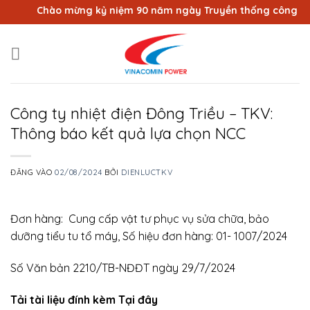
Bỏ
Chào mừng kỷ niệm 90 năm ngày Truyền thống công nhân 
qua
nội
dung
Công ty nhiệt điện Đông Triều – TKV:
Thông báo kết quả lựa chọn NCC
ĐĂNG VÀO
02/08/2024
BỞI
DIENLUCTKV
Đơn hàng: Cung cấp vật tư phục vụ sửa chữa, bảo
dưỡng tiểu tu tổ máy, Số hiệu đơn hàng: 01- 1007/2024
Số Văn bản 2210/TB-NĐĐT ngày 29/7/2024
Tải tài liệu đính kèm Tại đây