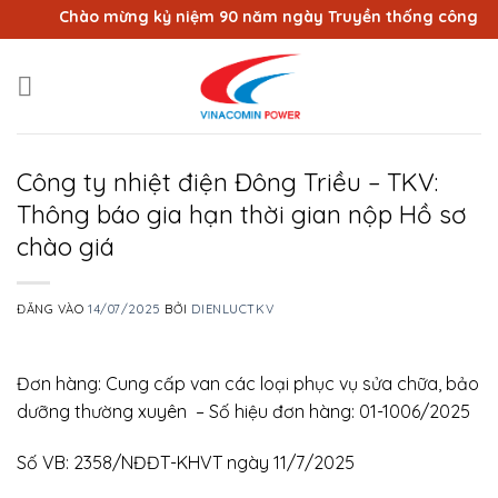
Bỏ
Chào mừng kỷ niệm 90 năm ngày Truyền thống công nhân 
qua
nội
dung
Công ty nhiệt điện Đông Triều – TKV:
Thông báo gia hạn thời gian nộp Hồ sơ
chào giá
ĐĂNG VÀO
14/07/2025
BỞI
DIENLUCTKV
Đơn hàng: Cung cấp van các loại phục vụ sửa chữa, bảo
dưỡng thường xuyên – Số hiệu đơn hàng: 01-1006/2025
Số VB: 2358/NĐĐT-KHVT ngày 11/7/2025