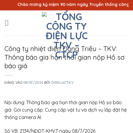
Bỏ
Chào mừng kỷ niệm 90 năm ngày Truyền thống công nhân 
qua
nội
dung
Công ty nhiệt điện Đông Triều – TKV:
Thông báo gia hạn thời gian nộp Hồ sơ
báo giá
ĐĂNG VÀO
08/07/2026
BỞI
DIENLUCTKV
Nội dung: Thông báo gia hạn thời gian nộp Hồ sơ báo
giá Gói cung cấp: Cung cấp vật tư và dịch vụ lắp đặt hệ
thống camera AI
Số VB: 2134/NĐĐT-KHVT ngày 08/7/2026