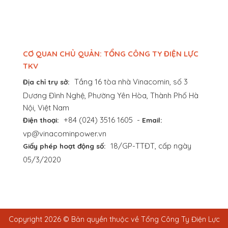
CƠ QUAN CHỦ QUẢN: TỔNG CÔNG TY ĐIỆN LỰC
TKV
Tầng 16 tòa nhà Vinacomin, số 3
Địa chỉ trụ sở:
Dương Đình Nghệ, Phường Yên Hòa, Thành Phố Hà
Nội, Việt Nam
+84 (024) 3516 1605
-
Điện thoại:
Email:
vp@vinacominpower.vn
18/GP-TTĐT, cấp ngày
Giấy phép hoạt động số:
05/3/2020
Copyright 2026 © Bản quyền thuộc về Tổng Công Ty Điện Lực