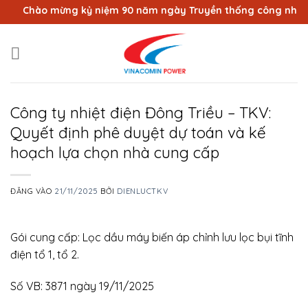
Bỏ
Chào mừng kỷ niệm 90 năm ngày Truyền thống công nhân Vùn
qua
nội
dung
Công ty nhiệt điện Đông Triều – TKV:
Quyết định phê duyệt dự toán và kế
hoạch lựa chọn nhà cung cấp
ĐĂNG VÀO
21/11/2025
BỞI
DIENLUCTKV
Gói cung cấp: Lọc dầu máy biến áp chỉnh lưu lọc bụi tĩnh
điện tổ 1, tổ 2.
Số VB: 3871 ngày 19/11/2025