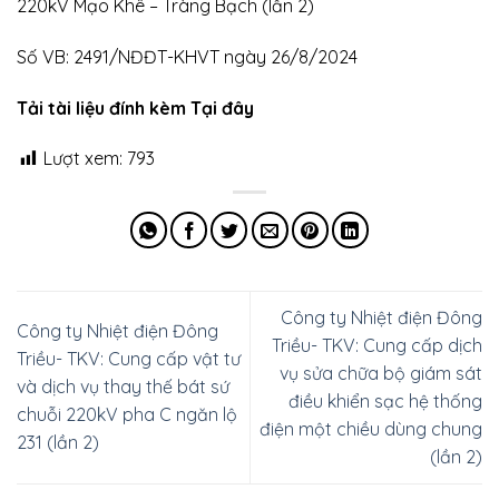
220kV Mạo Khê – Tràng Bạch (lần 2)
Số VB: 2491/NĐĐT-KHVT ngày 26/8/2024
Tải tài liệu đính kèm Tại đây
Lượt xem:
793
Công ty Nhiệt điện Đông
Công ty Nhiệt điện Đông
Triều- TKV: Cung cấp dịch
Triều- TKV: Cung cấp vật tư
vụ sửa chữa bộ giám sát
và dịch vụ thay thế bát sứ
điều khiển sạc hệ thống
chuỗi 220kV pha C ngăn lộ
điện một chiều dùng chung
231 (lần 2)
(lần 2)