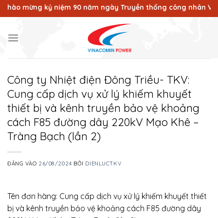
Bỏ
o mừng kỷ niệm 90 năm ngày Truyền thống công nhân Vùng mỏ -
qua
nội
dung
Công ty Nhiệt điện Đông Triều- TKV:
Cung cấp dịch vụ xử lý khiếm khuyết
thiết bị và kênh truyền bảo vệ khoảng
cách F85 đường dây 220kV Mạo Khê –
Tràng Bạch (lần 2)
ĐĂNG VÀO
26/08/2024
BỞI
DIENLUCTKV
Tên đơn hàng: Cung cấp dịch vụ xử lý khiếm khuyết thiết
bị và kênh truyền bảo vệ khoảng cách F85 đường dây