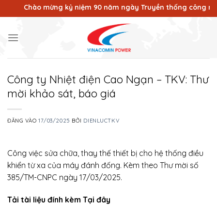
Bỏ
Chào mừng kỷ niệm 90 năm ngày Truyền thống công nhân Vùng
qua
nội
dung
Công ty Nhiệt điện Cao Ngạn – TKV: Thư
mời khảo sát, báo giá
ĐĂNG VÀO
17/03/2025
BỞI
DIENLUCTKV
Công việc sửa chữa, thay thế thiết bị cho hệ thống điều
khiển từ xa của máy đánh đống. Kèm theo Thư mời số
385/TM-CNPC ngày 17/03/2025.
Tải tài liệu đính kèm Tại đây