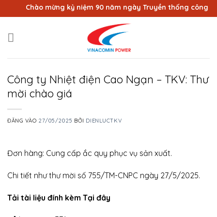
Bỏ
Chào mừng kỷ niệm 90 năm ngày Truyền thống công nhân V
qua
nội
dung
Công ty Nhiệt điện Cao Ngạn – TKV: Thư
mời chào giá
ĐĂNG VÀO
27/05/2025
BỞI
DIENLUCTKV
Đơn hàng: Cung cấp ắc quy phục vụ sản xuất.
Chi tiết như thư mời số 755/TM-CNPC ngày 27/5/2025.
Tải tài liệu đính kèm Tại đây