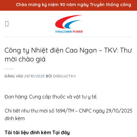
Bỏ
Chào mừng kỷ niệm 90 năm ngày Truyền thống công nhân 
qua
nội
dung
Công ty Nhiệt điện Cao Ngạn – TKV: Thư
mời chào giá
ĐĂNG VÀO
29/10/2025
BỞI
DIENLUCTKV
Đơn hàng: Cung cấp thuốc và vật tư y tế.
Chi tiết như thư mời số 1694/TM – CNPC ngày 29/10/2025
đính kèm
Tải tài liệu đính kèm Tại đây