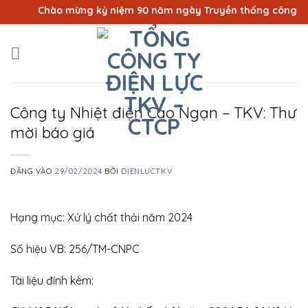
Bỏ
Chào mừng kỷ niệm 90 năm ngày Truyền thống công nhân 
qua
nội
dung
Công ty Nhiệt điện Cao Ngạn – TKV: Thư
mời báo giá
ĐĂNG VÀO
29/02/2024
BỞI
DIENLUCTKV
Hạng mục: Xử lý chất thải năm 2024
Số hiệu VB: 256/TM-CNPC
Tài liệu đính kèm: