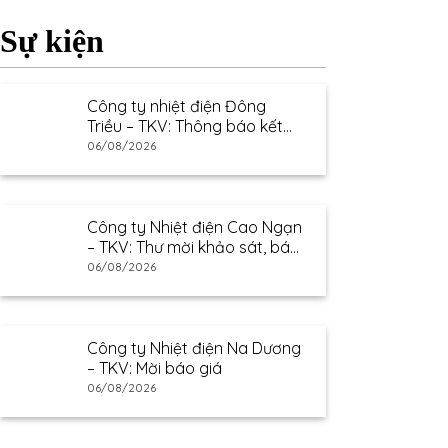
Sự kiện
Công ty nhiệt điện Đông
Triều – TKV: Thông báo kết
quả lựa chọn nhà cung cấp
06/08/2026
Công ty Nhiệt điện Cao Ngạn
– TKV: Thư mời khảo sát, báo
giá
06/08/2026
Công ty Nhiệt điện Na Dương
– TKV: Mời báo giá
06/08/2026