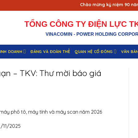
Chào mừng kỷ niệm 90 năm ng
TỔNG CÔNG TY ĐIỆN LỰC TK
VINACOMIN - POWER HOLDING CORPO
KINH DOANH
ĐẢNG VÀ ĐOÀN THỂ
QUAN HỆ CỔ ĐÔNG
VĂN BẢ
gạn – TKV: Thư mời báo giá
 máy phô tô, máy tính và máy scan năm 2026
1/11/2025