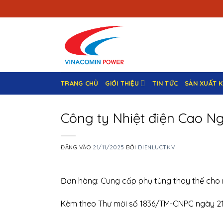
Bỏ
qua
nội
dung
TRANG CHỦ
GIỚI THIỆU
TIN TỨC
SẢN XUẤT 
Công ty Nhiệt điện Cao N
ĐĂNG VÀO
21/11/2025
BỞI
DIENLUCTKV
Đơn hàng: Cung cấp phụ tùng thay thế cho
Kèm theo Thư mời số 1836/TM-CNPC ngày 2