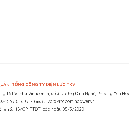
UẢN: TỔNG CÔNG TY ĐIỆN LỰC TKV
ng 16 tòa nhà Vinacomin, số 3 Dương Đình Nghệ, Phường Yên Hòa
024) 3516 1605
-
vp@vinacominpower.vn
Email:
18/GP-TTĐT, cấp ngày 05/3/2020
ộng số: