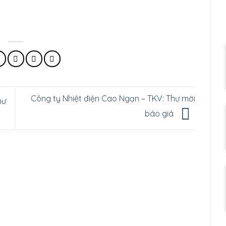
Công ty Nhiệt điện Cao Ngạn – TKV: Thư mời
hư
báo giá