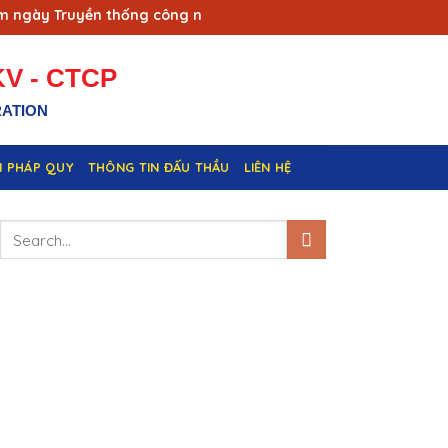
ày Truyền thống công nhân Vùng mỏ - Truyền thống ngành Than
V - CTCP
RATION
N PHÁP QUY
THÔNG TIN ĐẤU THẦU
LIÊN HỆ