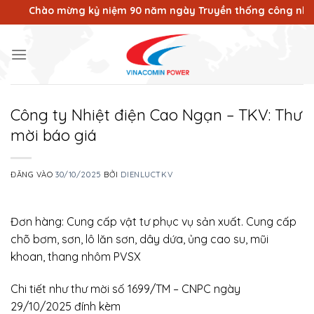
Bỏ
Chào mừng kỷ niệm 90 năm ngày Truyền thống công nhân Vùng
qua
nội
dung
Công ty Nhiệt điện Cao Ngạn – TKV: Thư
mời báo giá
ĐĂNG VÀO
30/10/2025
BỞI
DIENLUCTKV
Đơn hàng: Cung cấp vật tư phục vụ sản xuất. Cung cấp
chõ bơm, sơn, lô lăn sơn, dây dứa, ủng cao su, mũi
khoan, thang nhôm PVSX
Chi tiết như thư mời số 1699/TM – CNPC ngày
29/10/2025 đính kèm