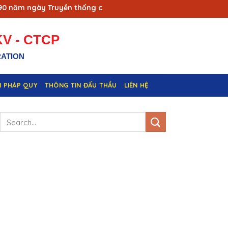
năm ngày Truyền thống công nhân Vùng mỏ - Truyền thống ngàn
V - CTCP
RATION
N PHÁP QUY
THÔNG TIN ĐẤU THẦU
LIÊN HỆ