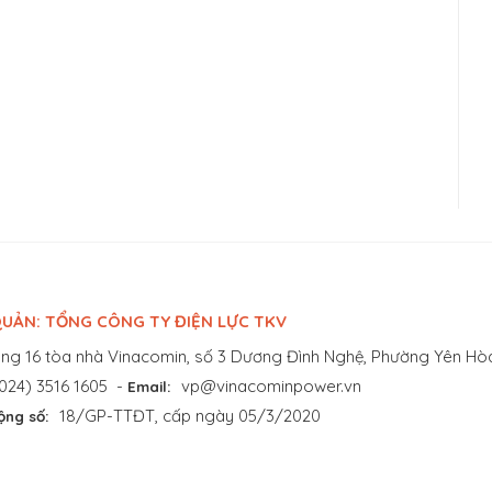
UẢN: TỔNG CÔNG TY ĐIỆN LỰC TKV
ng 16 tòa nhà Vinacomin, số 3 Dương Đình Nghệ, Phường Yên Hòa
024) 3516 1605
-
vp@vinacominpower.vn
Email:
18/GP-TTĐT, cấp ngày 05/3/2020
ộng số: