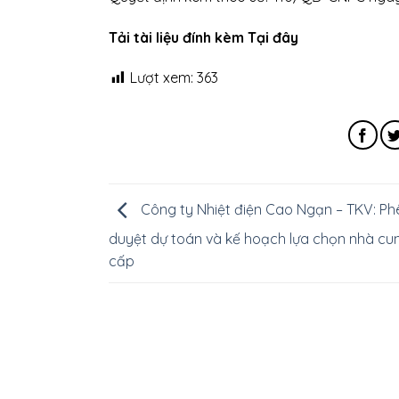
Tải tài liệu đính kèm Tại đây
Lượt xem:
363
Công ty Nhiệt điện Cao Ngạn – TKV: Ph
duyệt dự toán và kế hoạch lựa chọn nhà cu
cấp