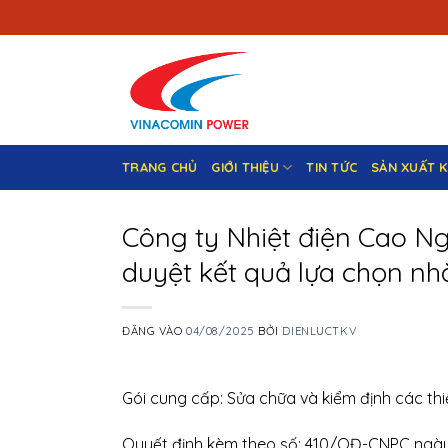
Bỏ
qua
nội
dung
TRANG CHỦ
GIỚI THIỆU
TIN TỨC
SẢN XUẤT 
Công ty Nhiệt điện Cao N
duyệt kết quả lựa chọn n
ĐĂNG VÀO
04/08/2025
BỞI
DIENLUCTKV
Gói cung cấp: Sửa chữa và kiểm định các th
Quyết định kèm theo số: 410/QĐ-CNPC ngà