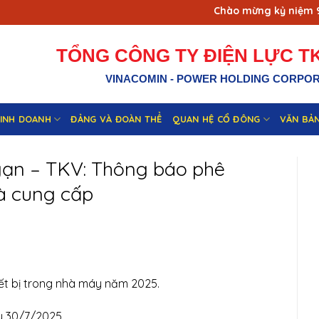
Chào mừng kỷ niệm 90 
TỔNG CÔNG TY ĐIỆN LỰC TK
VINACOMIN - POWER HOLDING CORPO
KINH DOANH
ĐẢNG VÀ ĐOÀN THỂ
QUAN HỆ CỔ ĐÔNG
VĂN BẢ
gạn – TKV: Thông báo phê
hà cung cấp
iết bị trong nhà máy năm 2025.
y 30/7/2025