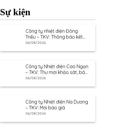
Sự kiện
Công ty nhiệt điện Đông
Triều – TKV: Thông báo kết
quả lựa chọn nhà cung cấp
06/08/2026
Công ty Nhiệt điện Cao Ngạn
– TKV: Thư mời khảo sát, báo
giá
06/08/2026
Công ty Nhiệt điện Na Dương
– TKV: Mời báo giá
06/08/2026